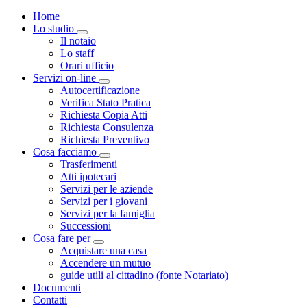
Home
Lo studio
Toggle Dropdown
Il notaio
Lo staff
Orari ufficio
Servizi on-line
Toggle Dropdown
Autocertificazione
Verifica Stato Pratica
Richiesta Copia Atti
Richiesta Consulenza
Richiesta Preventivo
Cosa facciamo
Toggle Dropdown
Trasferimenti
Atti ipotecari
Servizi per le aziende
Servizi per i giovani
Servizi per la famiglia
Successioni
Cosa fare per
Toggle Dropdown
Acquistare una casa
Accendere un mutuo
guide utili al cittadino (fonte Notariato)
Documenti
Contatti