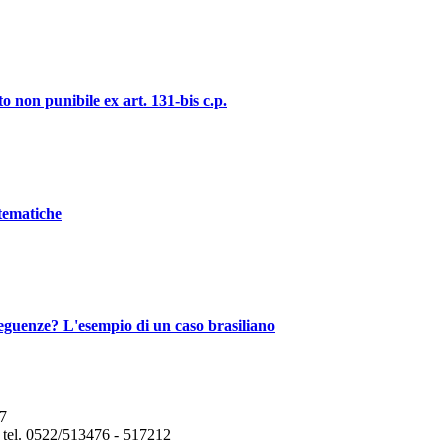
o non punibile ex art. 131-bis c.p.
stematiche
nseguenze? L'esempio di un caso brasiliano
47
a tel. 0522/513476 - 517212