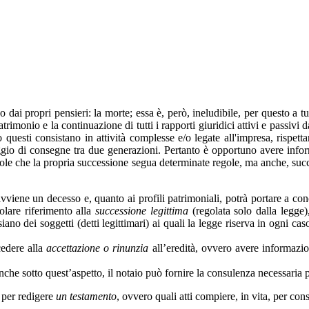
dai propri pensieri: la morte; essa è, però, ineludibile, per questo a tut
atrimonio e la continuazione di tutti i rapporti giuridici attivi e passivi
questi consistano in attività complesse e/o legate all'impresa, rispetta
gio di consegne tra due generazioni. Pertanto è opportuno avere informa
uole che la propria successione segua determinate regole, ma anche, succ
viene un decesso e, quanto ai profili patrimoniali, potrà portare a co
colare riferimento alla
successione legittima
(regolata solo dalla legge)
siano dei soggetti (detti legittimari) ai quali la legge riserva in ogni c
cedere alla
accettazione o rinunzia
all’eredità, ovvero avere informazioni
anche sotto quest’aspetto, il notaio può fornire la consulenza necessaria 
o per redigere
un testamento
, ovvero quali atti compiere, in vita, per con