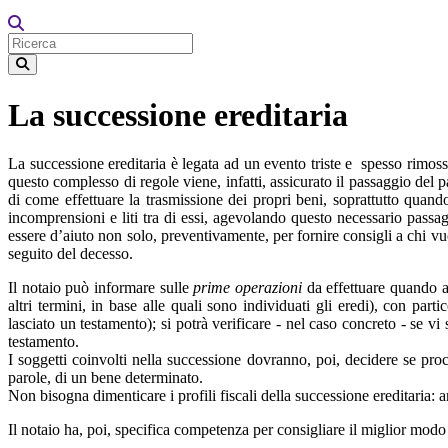
La successione ereditaria
La successione ereditaria è legata ad un evento triste e spesso rimosso 
questo complesso di regole viene, infatti, assicurato il passaggio del p
di come effettuare la trasmissione dei propri beni, soprattutto quando 
incomprensioni e liti tra di essi, agevolando questo necessario passag
essere d’aiuto non solo, preventivamente, per fornire consigli a chi v
seguito del decesso.
Il notaio può informare sulle
prime operazioni
da effettuare quando av
altri termini, in base alle quali sono individuati gli eredi), con parti
lasciato un testamento); si potrà verificare - nel caso concreto - se vi 
testamento.
I soggetti coinvolti nella successione dovranno, poi, decidere se pro
parole, di un bene determinato.
Non bisogna dimenticare i profili fiscali della successione ereditaria: 
Il notaio ha, poi, specifica competenza per consigliare il miglior mod