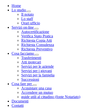
Home
Lo studio
Toggle Dropdown
Il notaio
Lo staff
Orari ufficio
Servizi on-line
Toggle Dropdown
Autocertificazione
Verifica Stato Pratica
Richiesta Copia Atti
Richiesta Consulenza
Richiesta Preventivo
Cosa facciamo
Toggle Dropdown
Trasferimenti
Atti ipotecari
Servizi per le aziende
Servizi per i giovani
Servizi per la famiglia
Successioni
Cosa fare per
Toggle Dropdown
Acquistare una casa
Accendere un mutuo
guide utili al cittadino (fonte Notariato)
Documenti
Contatti