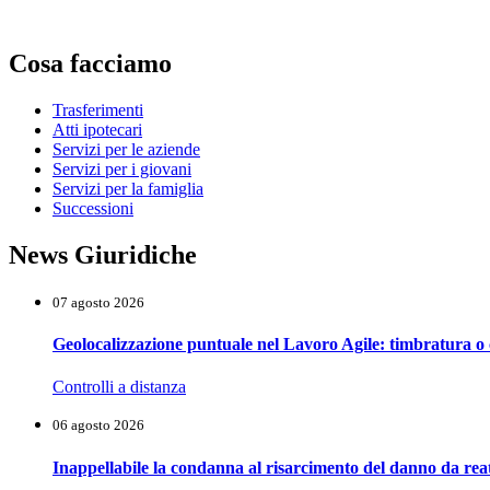
Cosa facciamo
Trasferimenti
Atti ipotecari
Servizi per le aziende
Servizi per i giovani
Servizi per la famiglia
Successioni
News Giuridiche
07 agosto 2026
Geolocalizzazione puntuale nel Lavoro Agile: timbratura o 
Controlli a distanza
06 agosto 2026
Inappellabile la condanna al risarcimento del danno da reat