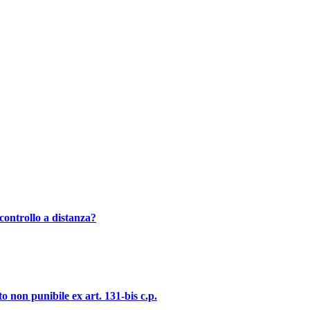
controllo a distanza?
o non punibile ex art. 131-bis c.p.